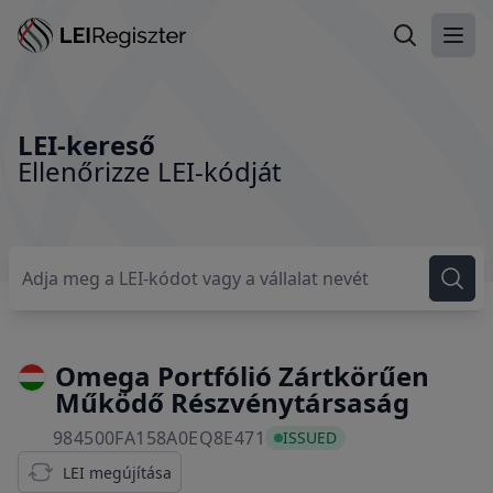
LEI-kereső
Főme
LEI-kereső
Ellenőrizze LEI-kódját
Omega Portfólió Zártkörűen
Működő Részvénytársaság
984500FA158A0EQ8E471
984500FA158A0EQ8E471
ISSUED
LEI megújítása