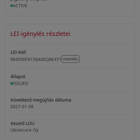
ACTIVE
LEI-igénylés részletei
LEI-kód
984500FA158A0EQ8E471
másolás
984500FA158A0EQ8E471
Állapot
ISSUED
Következő megújítás dátuma
2027-01-08
Kezelő LOU
Ubisecure Oy