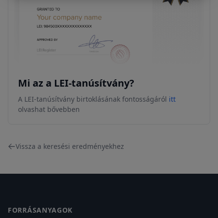
Mi az a LEI-tanúsítvány?
A LEI-tanúsítvány birtoklásának fontosságáról
itt
olvashat bővebben
Vissza a keresési eredményekhez
Footer
FORRÁSANYAGOK