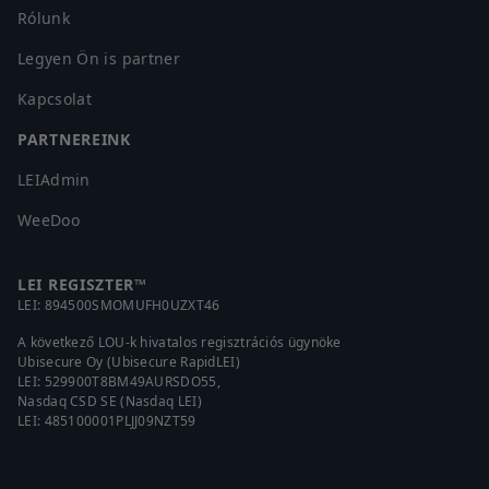
Rólunk
Legyen Ön is partner
Kapcsolat
PARTNEREINK
LEIAdmin
WeeDoo
LEI REGISZTER™
LEI:
894500SMOMUFH0UZXT46
A következő LOU-k hivatalos regisztrációs ügynöke
Ubisecure Oy (Ubisecure RapidLEI)
LEI:
529900T8BM49AURSDO55
,
Nasdaq CSD SE (Nasdaq LEI)
LEI:
485100001PLJJ09NZT59