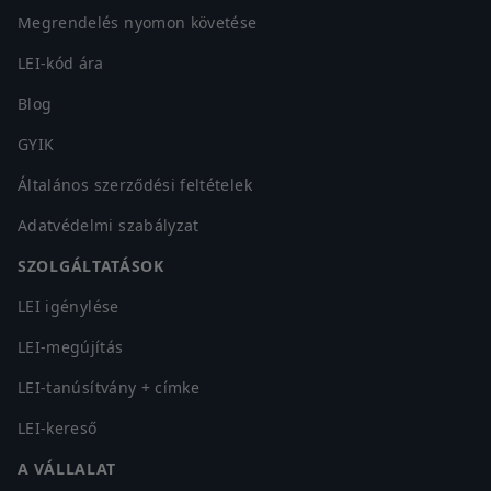
Megrendelés nyomon követése
LEI-kód ára
Blog
GYIK
Általános szerződési feltételek
Adatvédelmi szabályzat
SZOLGÁLTATÁSOK
LEI igénylése
LEI-megújítás
LEI-tanúsítvány + címke
LEI-kereső
A VÁLLALAT