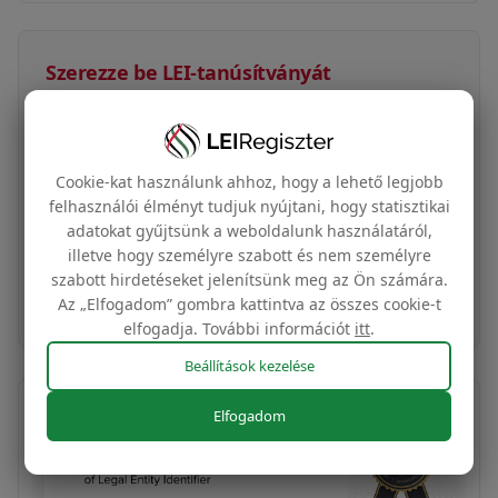
Szerezze be LEI-tanúsítványát
1300 Ft
LEI-tanúsítvány + címke
Cookie-kat használunk ahhoz, hogy a lehető legjobb
felhasználói élményt tudjuk nyújtani, hogy statisztikai
A vállalata globális azonosító tanúsítványa és az
adatokat gyűjtsünk a weboldalunk használatáról,
Ön LEI-adatain alapuló ingyenes weboldalcímke
illetve hogy személyre szabott és nem személyre
szabott hirdetéseket jelenítsünk meg az Ön számára.
Vásárlás most
Az „Elfogadom” gombra kattintva az összes cookie-t
elfogadja. További információt
itt
.
Beállítások kezelése
Elfogadom