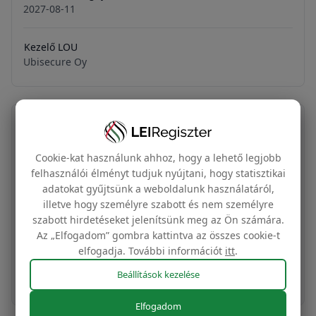
2027-08-11
Kezelő LOU
Ubisecure Oy
Szerezze be LEI-tanúsítványát
Cookie-kat használunk ahhoz, hogy a lehető legjobb
1300 Ft
felhasználói élményt tudjuk nyújtani, hogy statisztikai
LEI-tanúsítvány + címke
adatokat gyűjtsünk a weboldalunk használatáról,
illetve hogy személyre szabott és nem személyre
A vállalata globális azonosító tanúsítványa és az
szabott hirdetéseket jelenítsünk meg az Ön számára.
Az „Elfogadom” gombra kattintva az összes cookie-t
Ön LEI-adatain alapuló ingyenes weboldalcímke
elfogadja. További információt
itt
.
Vásárlás most
Beállítások kezelése
Elfogadom