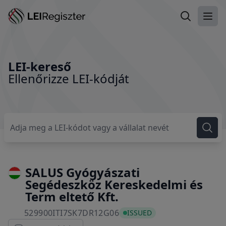
LEI-kereső
Főme
LEI-kereső
Ellenőrizze LEI-kódját
SALUS Gyógyászati
Segédeszköz Kereskedelmi és
Term eltető Kft.
529900ITI7SK7DR12G06
529900ITI7SK7DR12G06
ISSUED