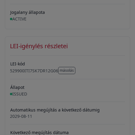
Jogalany állapota
ACTIVE
LEI-igénylés részletei
LEI-kód
529900ITI7SK7DR12G06
másolás
529900ITI7SK7DR12G06
Állapot
ISSUED
Automatikus megújítás a következő dátumig
2029-08-11
Következő megújítás dátuma