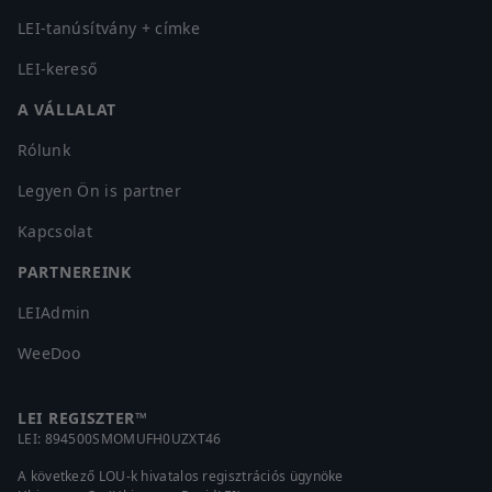
LEI-tanúsítvány + címke
LEI-kereső
A VÁLLALAT
Rólunk
Legyen Ön is partner
Kapcsolat
PARTNEREINK
LEIAdmin
WeeDoo
LEI REGISZTER™
LEI:
894500SMOMUFH0UZXT46
A következő LOU-k hivatalos regisztrációs ügynöke