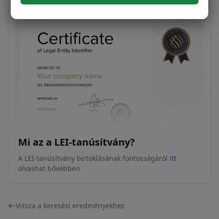
Mi az a LEI-tanúsítvány?
A LEI-tanúsítvány birtoklásának fontosságáról
itt
olvashat bővebben
Vissza a keresési eredményekhez